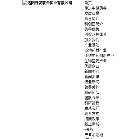
首页
走进中原药谷
发展背景
药谷简介
科创园简介
药谷优势
四梁八柱体系
加入我们
产业基础
道地药材产业
传统中药创新产业
生物医药产业
优质企业
新闻中心
新闻资讯
行业新闻
领导关怀
科研团队
团队介绍
科研进程
联系我们
联系方式
招商政策
线上商城
•医药
产业示范地