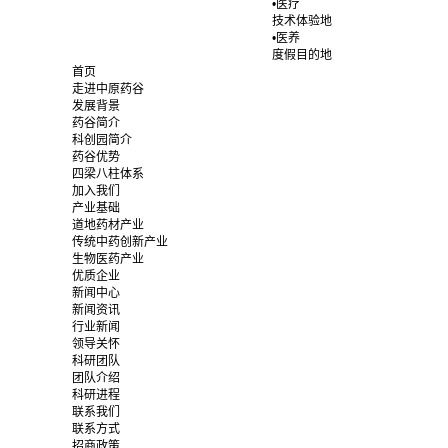
•医疗
技术体验地
•医养
度假目的地
首页
走进中原药谷
发展背景
药谷简介
科创园简介
药谷优势
四梁八柱体系
加入我们
产业基础
道地药材产业
传统中药创新产业
生物医药产业
优质企业
新闻中心
新闻资讯
行业新闻
领导关怀
科研团队
团队介绍
科研进程
联系我们
联系方式
招商政策