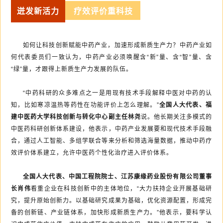
迸发新活力
疗效评价重科技
如何让科技创新赋能中药产业，加速形成新质生产力？中药产业如
何代表委员们一致认为，中药产业必须唤醒含“新”量、含“智”量、含
“绿”量，才跟得上新质生产力发展的队伍。
“中药科研的众多难点之一是用现有技术手段解释中医对中药的认
知，比如寒凉温热等药性在功能评价上怎么理解。”
全国人大代表、福
建中医药大学科技创新与转化中心副主任林尧
说。他长期关注多模式的
中医药科研创新体系建设，他表示，中药产业发展要和现代技术手段融
合，通过人工智能、多组学联合等来分析和筛选海量数据，推动中药疗
效评价体系建立，允许中医药个性化治疗进入评价体系。
全国人大代表、中国工程院院士、江苏康缘药业股份有限公司董事
长肖伟
看重企业在科技创新中的主体地位，“大力扶持企业开展基础研
究，提升原始创新力。以基础研究成果为基础，优化资源配置，形成完
备的创新链、产业链体系，加快形成新质生产力。”他表示，要科学认