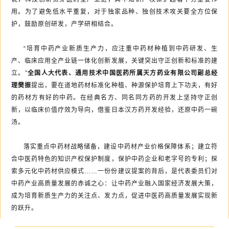
用。为了避免低水平重复，对于独家品种、独创技术攻关要全方位保
护，鼓励原创研发，产学研相结合。
“培育中药产业新质生产力，应注重中药材种植到中药研发、生
产、临床应用全产业链一体化创新发展，关键突出守正创新和标准的建
立。”
全国人大代表、通用技术中国医药所属天方药业有限公司副总经
理樊振
提出，要在道地药材标准化种植、种源保护培育上下功夫，有好
的药材方有好的中药。在经典名方、同名同方药的开发上坚持守正创
新，以临床价值疗效为导向，借鉴日本汉方药开发经验，还原中药一碗
汤。
落实重点中药材战略储备，建设中药材产业价格保障体系；建立符
合中医药特色的知识产权保护制度，保护中药企业和老字号的专利；探
索多元化中药材供应模式……一份份建议提案的背后，是代表委员们对
中药产业高质量发展的赤诚之心：让中药产业融入国家经济发展大策，
成为培育新质生产力的关注点、发力点，促进中医药高质量发展实现新
的跃升。