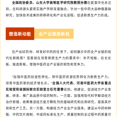
全国政协委员、山东大学高等医学研究院教授孙蓉
在提案中也关注
到，在科研源头紧密实施产学研深度融合，针对一些中药大品种做基础
研究，加快技术成果的转移转化和产业化进程，促进新质生产力形成。
塑造新动能
全产业链焕新机
在产出好药材、研发好中药的任务下，如何展示中药全产业链的现
代化新图景？答案就在培育新质生产力的要求中：补齐短板、拉长长
板、锻造新板，增强中医药全产业链的韧性和竞争力。
“加强中医药创造性转化，将中医药资源优势转化为新质生产力，
培育中医药新的经济增长点。”
全国人大代表、河南中医药大学省重点
实验室和省国际联合实验室主任司富春
说到。他建议，促进经方产业发
展，研发、推广高品质中成药制剂。一方面，加强用现代科学解读经方
治疗原理，统筹推进经方复方颗粒剂的基础研究和应用研究，提高其疗
效和生产工艺。另一方面，构建经方产业全产业链条。建设从中药材种
植、中药饮片炮制、中成药标准化生产、质量控制的全过程中药质量可