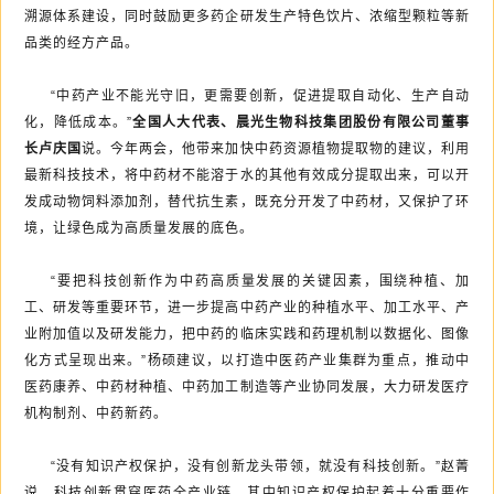
溯源体系建设，同时鼓励更多药企研发生产特色饮片、浓缩型颗粒等新
品类的经方产品。
“中药产业不能光守旧，更需要创新，促进提取自动化、生产自动
化，降低成本。”
全国人大代表、晨光生物科技集团股份有限公司董事
长卢庆国
说。今年两会，他带来加快中药资源植物提取物的建议，利用
最新科技技术，将中药材不能溶于水的其他有效成分提取出来，可以开
发成动物饲料添加剂，替代抗生素，既充分开发了中药材，又保护了环
境，让绿色成为高质量发展的底色。
“要把科技创新作为中药高质量发展的关键因素，围绕种植、加
工、研发等重要环节，进一步提高中药产业的种植水平、加工水平、产
业附加值以及研发能力，把中药的临床实践和药理机制以数据化、图像
化方式呈现出来。”杨硕建议，以打造中医药产业集群为重点，推动中
医药康养、中药材种植、中药加工制造等产业协同发展，大力研发医疗
机构制剂、中药新药。
“没有知识产权保护，没有创新龙头带领，就没有科技创新。”赵菁
说，科技创新贯穿医药全产业链，其中知识产权保护起着十分重要作