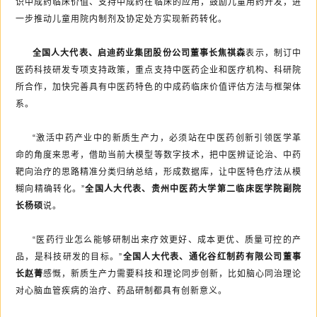
识中成药临床价值、支持中成药在临床的应用，鼓励儿童用药开发，进
一步推动儿童用院内制剂及协定处方实现新药转化。
全国人大代表、启迪药业集团股份公司董事长焦祺森
表示，制订中
医药科技研发专项支持政策，重点支持中医药企业和医疗机构、科研院
所合作，加快完善具有中医药特色的中成药临床价值评估方法与框架体
系。
“激活中药产业中的新质生产力，必须站在中医药创新引领医学革
命的角度来思考，借助当前大模型等数字技术，把中医辨证论治、中药
靶向治疗的思路精准分类归纳总结，形成数据库，让中医特色疗法从模
糊向精确转化。”
全国人大代表、贵州中医药大学第二临床医学院副院
长杨硕
说。
“医药行业怎么能够研制出来疗效更好、成本更优、质量可控的产
品，是科技研发的目标。”
全国人大代表、通化谷红制药有限公司董事
长赵菁
感慨，新质生产力需要科技和理论同步创新，比如脑心同治理论
对心脑血管疾病的治疗、药品研制都具有创新意义。