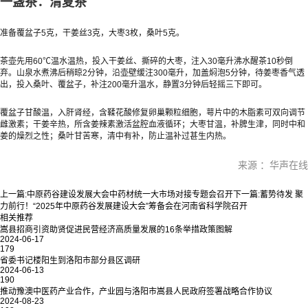
一盏茶：清夏茶
准备覆盆子5克，干姜丝3克，大枣3枚，桑叶5克。
茶壶先用60℃温水温热，投入干姜丝、撕碎的大枣，注入30毫升沸水醒茶10秒倒
弃。山泉水煮沸后稍晾2分钟，沿壶壁缓注300毫升，加盖焖泡5分钟，待姜枣香气透
出，投入桑叶、覆盆子，补注200毫升温水，静置3分钟后轻摇三下即可。
覆盆子甘酸温，入肝肾经，含鞣花酸修复卵巢颗粒细胞，萼片中的木脂素可双向调节
雌激素；干姜辛热，所含姜辣素激活盆腔血液循环；大枣甘温，补脾生津，同时中和
姜的燥烈之性；桑叶甘苦寒，清中有补，防止温补过甚生内热。
来源 ：华声在线
上一篇:
中原药谷建设发展大会中药材统一大市场对接专题会召开
下一篇:
蓄势待发 聚
力前行！“2025年中原药谷发展建设大会”筹备会在河南省科学院召开
相关推荐
嵩县招商引资助贤促进民营经济高质量发展的16条举措政策图解
2024-06-17
179
省委书记楼阳生到洛阳市部分县区调研
2024-06-13
190
推动豫澳中医药产业合作，产业园与洛阳市嵩县人民政府签署战略合作协议
2024-08-23