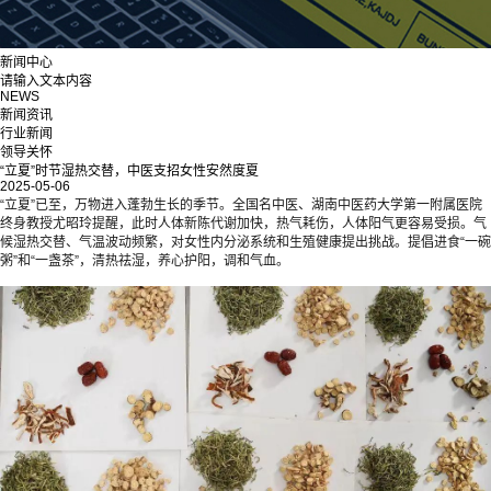
新闻中心
请输入文本内容
NEWS
新闻资讯
行业新闻
领导关怀
“立夏”时节湿热交替，中医支招女性安然度夏
2025-05-06
“立夏”已至，万物进入蓬勃生长的季节。全国名中医、湖南中医药大学第一附属医院
终身教授尤昭玲提醒，此时人体新陈代谢加快，热气耗伤，人体阳气更容易受损。气
候湿热交替、气温波动频繁，对女性内分泌系统和生殖健康提出挑战。提倡进食“一碗
粥”和“一盏茶”，清热祛湿，养心护阳，调和气血。