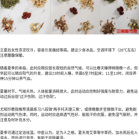
立夏后女性贪凉饮冷，容易引发痛经等病。建议少食冰品，空调环境下（26℃左右）
注意腰腹保暖。
随着夏季的来临，此时应顺应昼长夜短的自然气候，可以比春天睡得稍微晚一点，但
早起可以顺应阳气的升发，建议23时前入睡，早晨6至7时起床；11至13时，闭目养
神15分钟以养气血。
夏暑时节，气候炎热，人体能量消耗很大，此时运动应控制好强度与耐受力，避免运
动过后出现“过汗伤阴、过汗伤阳”。
尤昭玲教授推荐清晨练习八段锦“两手托天理三焦”，或傍晚散步至微微汗出，避免剧
烈运动耗气伤津。同时，运动时应选择透气性好、能吸汗的衣服，避免湿气郁积，并
注意及时补充水分。
夏季可通过足浴祛湿。中医认为，足为人之根。夏天用艾草等中草药，加水煎后兑入
温水，然后进行泡洗，有助于祛除暑湿。