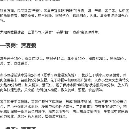
饮食方面，民间常言“苦夏”，即夏天宜多吃“苦味”的食物，如：苦瓜、莲子等。从中医
的角度来看，暑热季节，热气烦躁，容易伤心，暗耗阴血，因此，夏季要注意调养心
气。
尤昭玲教授建议，立夏节气可进食“一碗粥”和“一盏茶”来调理养生。
一碗粥：清夏粥
准备莲子15克，薏苡仁12克，枸杞子12克，赤小豆12克，鸡肉丝20克，粳米30克，
葱、姜、食盐适量。
赤小豆提前清水浸泡2小时（夏季可冷藏浸泡防馊），薏苡仁干锅小火炒至微黄，鸡
肉丝用姜末、盐抓腌5分钟去腥。先于砂锅中加800毫升清水，入赤小豆大火煮沸转文
火熬20分钟后，加入粳米、薏苡仁、莲子保持水面“鱼眼泡”状态熬煮30分钟，放入鸡
肉丝快速划散，关火前3分钟加入枸杞，撒入姜丝、葱花，食盐调味。
莲子固守中焦健脾，薏苡仁疏导下焦利湿，形成“健脾不留湿，祛湿不伤正”的经典组
合；赤小豆强化利水消肿，粳米中和药性护胃气，二者形成“利中有补”的缓冲带；枸
杞滋阴润燥平衡薏苡仁的燥性，鸡肉温阳补气，防止祛湿过度伤阳；生姜温中散寒助
药力吸收，葱盐引药入肾经，增强暖宫效果。