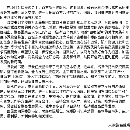
在项目对接座谈会上，双方就生物医药、矿业资源、砂石材料合作和嵩内高速建
设等方面进行深入交流，进一步拓展双方合作的广度、深度，共同推进嵩县与国晟集
团主营业务的全面有机融合。
县委书记辛俊峰对国晟集团到嵩县考察调研对接工作表示欢迎，对国晟集团一直
以来对嵩县发展的关心支持表示感谢，并对国晟集团蓬勃发展的态势感到振奋。辛俊
峰指出，嵩县围绕三大“风口”产业、推动“四个再造”、强化“四项保障”的总体思路和开
展环湖综合整治、西城东乡融湖发展的理念得到了省委和市委的高度认可和肯定，更
加坚定了嵩县发展产业和富民强县的信心。国晟集团在城市运营、矿产资源开发和资
本运作等领域有着丰富的成功经验和多方面优势，各项资源优势与嵩县高质量发展需
求高度契合，希望双方进一步深化交流、凝聚共识，以现有的良好合作为根基，加强
全方位沟通对接，嵩县将全力做好协调、服务和保障，共同开创双方互利互促、共赢
发展的新局面。
县委副书记、县长任庆鹏介绍了嵩县的基本情况，近年来，嵩县依托自然资源禀
赋，坚持创新驱动，全力发展生物医药、金钼氟钾新材料、新文旅三大“风口”产业，
推动“四个再造”，强化“四项保障”，“中原药谷”品牌影响力、知名度逐步扩大，重点项
目加速推进，环湖新业态火爆出圈。
周永伟表示，嵩县资源优势明显，发展潜力十足，希望双方建立良好的沟通机
制，探索多元合作模式，进一步拓展合作的广度和深度。国晟集团将围绕公司“4+1”
发展布局，同嵩县在资源开发、生物医药、医疗健康、新文旅、养老服务、城市运营
和资本运作等方面进行深度合作，不断整合集团人才、资金、政策、技术等资源优
势，紧密结合嵩县发展需求，催生更多合作项目落地，推动嵩县高质量发展。
国晟集团党委副书记、总经理陈增仁，党委副书记卢幼霞；县领导吕海泳、柴少
勇、杨利娟、郭利伟参加相关活动。
来源:嵩县融媒