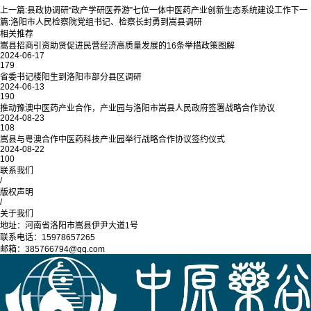
上一篇:
县政协调研“政产学研医养游”七位一体中医药产业创新生态系统建设工作
下一
篇:
洛阳市人民检察院党组书记、检察长封勇到嵩县调研
相关推荐
嵩县招商引资助贤促进民营经济高质量发展的16条举措政策图解
2024-06-17
179
省委书记楼阳生到洛阳市部分县区调研
2024-06-13
190
推动豫澳中医药产业合作，产业园与洛阳市嵩县人民政府签署战略合作协议
2024-08-23
108
嵩县与粤澳合作中医药科技产业园举行战略合作协议签约仪式
2024-08-22
100
联系我们
/
版权声明
/
关于我们
地址：河南省洛阳市嵩县伊尹大道1号
联系电话：15978657265
邮箱：385766794@qq.com