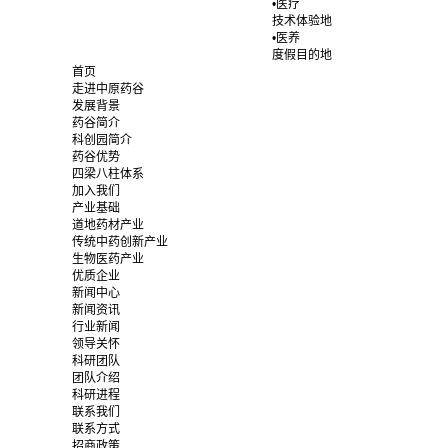
•医疗
技术体验地
•医养
度假目的地
首页
走进中原药谷
发展背景
药谷简介
科创园简介
药谷优势
四梁八柱体系
加入我们
产业基础
道地药材产业
传统中药创新产业
生物医药产业
优质企业
新闻中心
新闻资讯
行业新闻
领导关怀
科研团队
团队介绍
科研进程
联系我们
联系方式
招商政策