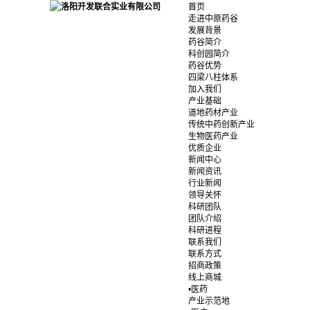
首页
走进中原药谷
发展背景
药谷简介
科创园简介
药谷优势
四梁八柱体系
加入我们
产业基础
道地药材产业
传统中药创新产业
生物医药产业
优质企业
新闻中心
新闻资讯
行业新闻
领导关怀
科研团队
团队介绍
科研进程
联系我们
联系方式
招商政策
线上商城
•医药
产业示范地