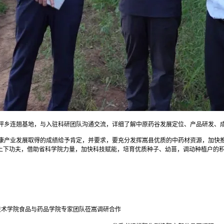
坪乡连翘基地，与入驻科研团队沟通交流，详细了解中原药谷发展定位、产品研发、
康产业发展取得的成绩给予肯定，并要求，要充分发挥嵩县优质的中药材资源，加快
用上下功夫，借助省科学院力量，加快科技赋能，培育优质种子、幼苗，调动种植户的
技术学院食品与药品学院专家团队莅嵩调研合作