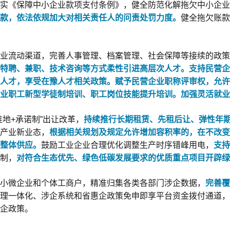
实《保障中小企业款项支付条例》，健全防范化解拖欠中小企业
款，依法依规加大对相关责任人的问责处罚力度。
健全拖欠账款
业流动渠道，完善人事管理、档案管理、社会保障等接续的政策
特聘、兼职、技术咨询等方式柔性引进高层次人才。支持民营企
人才，享受在豫人才相关政策。赋予民营企业职称评审权，
允许
业职工新型学徒制培训、职工岗位技能提升培训。加强灵活就业
地+承诺制”出让改革，
持续推行长期租赁、先租后让、弹性年
产业新业态，
根据相关规划及规定允许增加容积率的，在不改变
整体供应。
鼓励工业企业合理优化调整生产时序错峰用电，
支持
制，
对符合生态优先、绿色低碳发展要求的优质重点项目开辟绿
小微企业和个体工商户，精准归集各类各部门涉企数据，
完善覆
理一体化、涉企系统和省惠企政策免申即享平台资金拨付通道，
企政策。