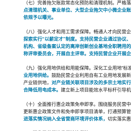
（七）完善拖欠账款常态化预防和清理机制。严格落
点清理机关、事业单位、大型企业拖欠中小微企业账
依规予以曝光。
（八）强化人才和用工需求保障。畅通人才向民营企
探索实行“以薪定才”制度。
支持民营企业通过协议、
机构、省级备案认定的离岸创新创业基地全职聘用的
称评审委员会，开展自主评审。支持民营企业开展企
（九）强化用地供给和用能保障。深化工业用地“标准
业用地供给。
鼓励民营企业利用自有工业用地发展新
产业链供地，
对产业链关联项目涉及的多宗土地实行
合降低用电成本。
建立新上项目能效水平标杆引导机
（十）全面推行惠企政策免申即享。围绕服务民营中
更新惠企政策文件和免申即享项目清单，打通预算管
进落实情况纳入全省营商环境评价体系，
切实落实惠