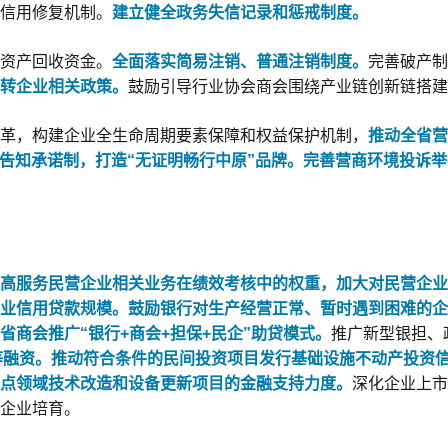
信用修复机制。
建立健全政务失信记录和惩戒制度。
资产回收资金。
全面落实简易注销、普通注销制度。
完善破产制
转企业相关政策。
鼓励引导行业协会商会围绕产业链创新链搭建
革，构建企业全生命周期要素保障和权益保护机制，
推动全省营
告知承诺制，打造“无证明畅行中原”品牌。
完善营商环境投诉举
高服务民营企业相关业务在绩效考核中的权重，加大对民营企业
企业信用贷款规模。
鼓励银行对生产经营正常、暂时遇到困难的企
省商会推广“银行+商会+担保+民企”助贷模式。
推广新型银担、
等融资。
推动符合条件的民间投资项目发行基础设施不动产投资
点领域技术改造和设备更新项目的金融支持力度。
深化企业上市
企业培育。