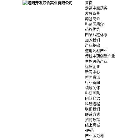
首页
走进中原药谷
发展背景
药谷简介
科创园简介
药谷优势
四梁八柱体系
加入我们
产业基础
道地药材产业
传统中药创新产业
生物医药产业
优质企业
新闻中心
新闻资讯
行业新闻
领导关怀
科研团队
团队介绍
科研进程
联系我们
联系方式
招商政策
线上商城
•医药
产业示范地