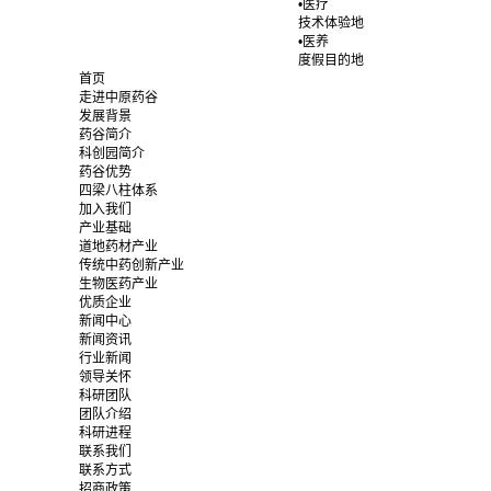
•医疗
技术体验地
•医养
度假目的地
首页
走进中原药谷
发展背景
药谷简介
科创园简介
药谷优势
四梁八柱体系
加入我们
产业基础
道地药材产业
传统中药创新产业
生物医药产业
优质企业
新闻中心
新闻资讯
行业新闻
领导关怀
科研团队
团队介绍
科研进程
联系我们
联系方式
招商政策