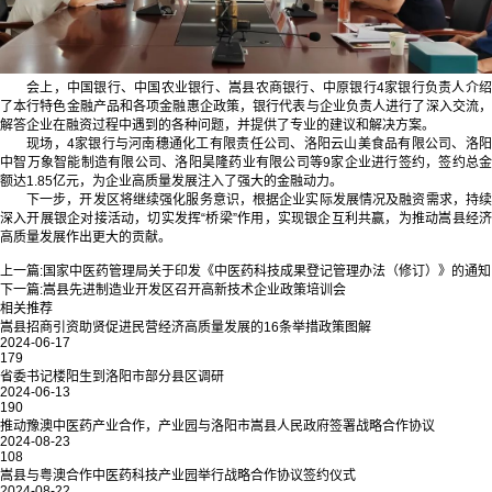
会上，中国银行、中国农业银行、嵩县农商银行、中原银行4家银行负责人介绍
了本行特色金融产品和各项金融惠企政策，银行代表与企业负责人进行了深入交流，
解答企业在融资过程中遇到的各种问题，并提供了专业的建议和解决方案。
现场，4家银行与河南穗通化工有限责任公司、洛阳云山美食品有限公司、洛阳
中智万象智能制造有限公司、洛阳昊隆药业有限公司等9家企业进行签约，签约总金
额达1.85亿元，为企业高质量发展注入了强大的金融动力。
下一步，开发区将继续强化服务意识，根据企业实际发展情况及融资需求，持续
深入开展银企对接活动，切实发挥“桥梁”作用，实现银企互利共赢，为推动嵩县经济
高质量发展作出更大的贡献。
上一篇:
国家中医药管理局关于印发《中医药科技成果登记管理办法（修订）》的通知
下一篇:
嵩县先进制造业开发区召开高新技术企业政策培训会
相关推荐
嵩县招商引资助贤促进民营经济高质量发展的16条举措政策图解
2024-06-17
179
省委书记楼阳生到洛阳市部分县区调研
2024-06-13
190
推动豫澳中医药产业合作，产业园与洛阳市嵩县人民政府签署战略合作协议
2024-08-23
108
嵩县与粤澳合作中医药科技产业园举行战略合作协议签约仪式
2024-08-22