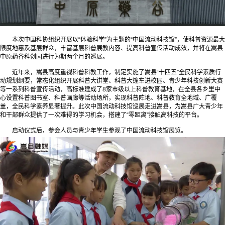
本次中国科协组织开展以“体验科学”为主题的“中国流动科技馆”，使科普资源最大
限度地惠及基层群众，丰富基层科普展教内容、提高科普宣传活动成效，并将在嵩县
中原药谷科创园进行为期两个月的巡展。
近年来，嵩县高度重视科普科教工作，制定实施了嵩县“十四五”全民科学素质行
动规划纲要，常态化组织开展科普大讲堂、科普大篷车进校园、青少年科技创新大赛
等一系列科普宣传活动，高标准建成了8家市级以上科普教育基地，在全县各乡里中
心设置科普图书室、科普画廊等活动场所，实现科普阵地、科普教育全地域、广覆
盖，全民科学素养显著提升。此次中国流动科技馆巡展走进嵩县，为嵩县广大青少年
和干部群众提供了一次难得的学习机会，搭建了“零距离”接触高科技的平台。
启动仪式后，参会人员与青少年学生参观了中国流动科技馆展览。