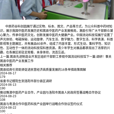
中原药谷科创园展厅通过实物、标本、图文、产品等方式，为公众科普中药材知
识，展示我国中医药发展历史和嵩县中医药产业发展格局，激励引导广大干部群众凝
心聚力，传承中医药文化，创新发展中医药大健康产业。中国流动科技馆展厅设置了
声光体验、电磁探秘、运动旋律、汽车生活、数字魅力、数字生活、科学表演、科普
影视等主题展区，共有展品60余件，组成了内容丰富、形式生动，集科学性、知识
性、互动性于一体的流动科技馆科普资源。青少年学生对展品都表现出了浓厚的兴
趣，在各展区前驻足观看、亲身体验，流连忘返。
上一篇:
嵩县先进制造业开发区组织干部职工参观中国流动科技馆
下一篇:
调研！事关
嵩县中医药产业发展工作
相关推荐
嵩县招商引资助贤促进民营经济高质量发展的16条举措政策图解
2024-06-17
179
省委书记楼阳生到洛阳市部分县区调研
2024-06-13
190
推动豫澳中医药产业合作，产业园与洛阳市嵩县人民政府签署战略合作协议
2024-08-23
108
嵩县与粤澳合作中医药科技产业园举行战略合作协议签约仪式
2024-08-22
100