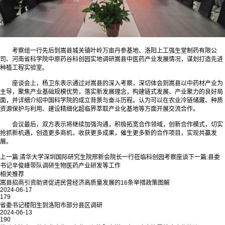
考察组一行先后到嵩县城关镇叶岭万亩丹参基地、洛阳上工强生堂制药有限公
司、河南省科学院中原药谷科创园实地调研嵩县中医药产业发展情况，谋划打造先进
种植工程实验室。
座谈会上，杨卫东表示通过对嵩县的深入考察，深切体会到嵩县以中药材产业为
主导，聚焦产业基础规模优势，落实新发展理念，构建链式发展、产业聚力的良好局
面，并详细介绍中国科学院的成立背景与奋斗历程。认为可以在农业冷链储藏、种质
资源保护与利用、建设精细化超临界萃取产业化基地等方面开展交流合作。
会议最后，双方表示将继续加强沟通，积极拓宽合作领域，创新合作模式，切实
抢抓新机遇，创造更多商机，收获更多成果，催生更多新的合作项目，实现共赢发
展。
上一篇:
清华大学深圳国际研究生院邢新会院长一行莅临科创园考察座谈
下一篇:
县委
书记辛俊峰带队调研生物医药产业研发等工作
相关推荐
嵩县招商引资助贤促进民营经济高质量发展的16条举措政策图解
2024-06-17
179
省委书记楼阳生到洛阳市部分县区调研
2024-06-13
190