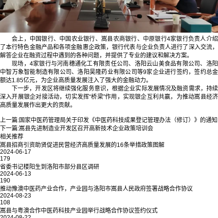
会上，中国银行、中国农业银行、嵩县农商银行、中原银行4家银行负责人介绍
了本行特色金融产品和各项金融惠企政策，银行代表与企业负责人进行了深入交流，
解答企业在融资过程中遇到的各种问题，并提供了专业的建议和解决方案。
现场，4家银行与河南穗通化工有限责任公司、洛阳云山美食品有限公司、洛阳
中智万象智能制造有限公司、洛阳昊隆药业有限公司等9家企业进行签约，签约总金
额达1.85亿元，为企业高质量发展注入了强大的金融动力。
下一步，开发区将继续强化服务意识，根据企业实际发展情况及融资需求，持续
深入开展银企对接活动，切实发挥“桥梁”作用，实现银企互利共赢，为推动嵩县经济
高质量发展作出更大的贡献。
上一篇:
国家中医药管理局关于印发《中医药科技成果登记管理办法（修订）》的通知
下一篇:
嵩县先进制造业开发区召开高新技术企业政策培训会
相关推荐
嵩县招商引资助贤促进民营经济高质量发展的16条举措政策图解
2024-06-17
179
省委书记楼阳生到洛阳市部分县区调研
2024-06-13
190
推动豫澳中医药产业合作，产业园与洛阳市嵩县人民政府签署战略合作协议
2024-08-23
108
嵩县与粤澳合作中医药科技产业园举行战略合作协议签约仪式
2024-08-22